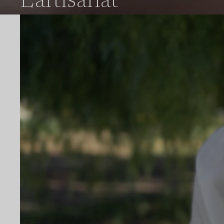
L'artisanat
S