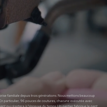
prise familiale depuis trois générations. Nous mettons beaucoup
 En particulier, 96 pouces de coutures, chacune exécutée avec
gant qui résistera à l'épreuve du temps. Un gantier fabrique le gant